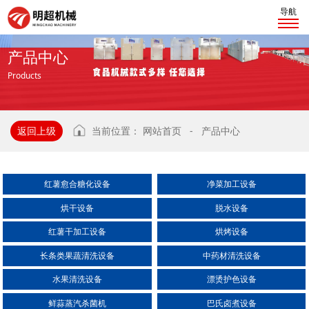
导航
产
品
中
心
Products
返回上级
当前位置：
网站首页
-
产品中心
红薯愈合糖化设备
净菜加工设备
烘干设备
脱水设备
红薯干加工设备
烘烤设备
长条类果蔬清洗设备
中药材清洗设备
水果清洗设备
漂烫护色设备
鲜蒜蒸汽杀菌机
巴氏卤煮设备