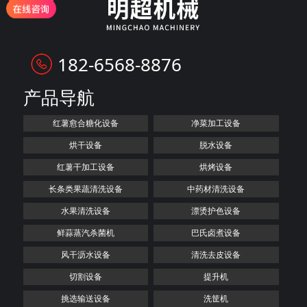
182-6568-8876
产品导航
红薯愈合糖化设备
净菜加工设备
烘干设备
脱水设备
红薯干加工设备
烘烤设备
长条类果蔬清洗设备
中药材清洗设备
水果清洗设备
漂烫护色设备
鲜蒜蒸汽杀菌机
巴氏卤煮设备
风干沥水设备
清洗去皮设备
切割设备
提升机
挑选输送设备
洗筐机