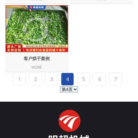
客户烘干案例
MORE
1
2
3
4
5
6
7