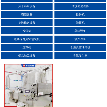
风干沥水设备
清洗去皮设备
切割设备
提升机
挑选输送设备
洗筐机
洗袋机
蒸箱设备
蔬菜保鲜真空包装机
油炸设备
速冻机
低温真空油炸机
蛋品加工设备
臭氧发生器