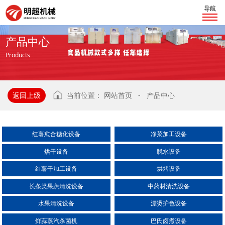
导航
产
品
中
心
Products
返回上级
当前位置：
网站首页
-
产品中心
红薯愈合糖化设备
净菜加工设备
烘干设备
脱水设备
红薯干加工设备
烘烤设备
长条类果蔬清洗设备
中药材清洗设备
水果清洗设备
漂烫护色设备
鲜蒜蒸汽杀菌机
巴氏卤煮设备