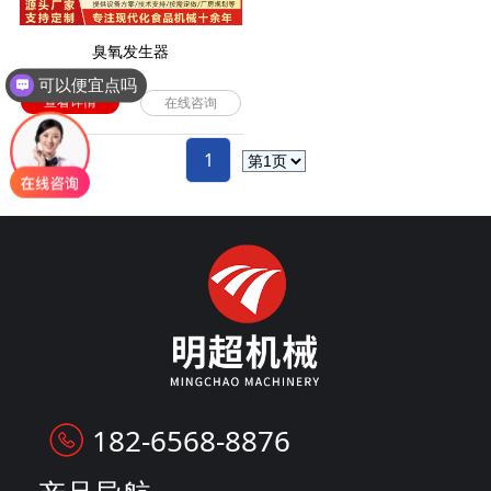
臭氧发生器
可以便宜点吗
查看详情
在线咨询
1
182-6568-8876