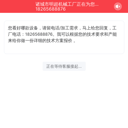
诸城市明超机械工厂正在为您服务
18265688876
您看好哪款设备，请留电话/加工需求，马上给您回复，工
厂电话：18265688876。我可以根据您的技术要求和产能
来给你做一份详细的技术方案报价 。
正在等待客服接起...