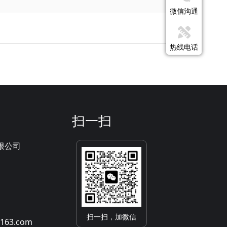
微信沟通
热线电话
扫一扫
限公司
扫一扫，加微信
163.com