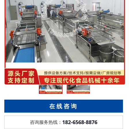
在线咨询
182-6568-8876
咨询服务热线：